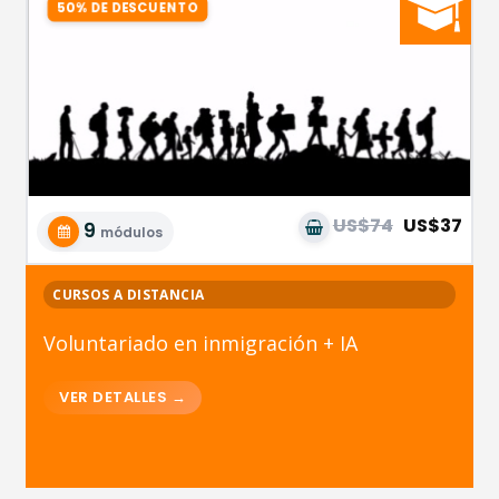
US$74
US$37
9
módulos
CURSOS A DISTANCIA
Voluntariado en inmigración + IA