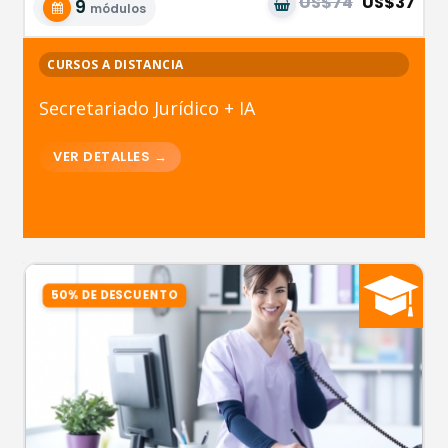
US$74
US$37
9
módulos
CURSOS A DISTANCIA
Secretariado Jurídico + IA