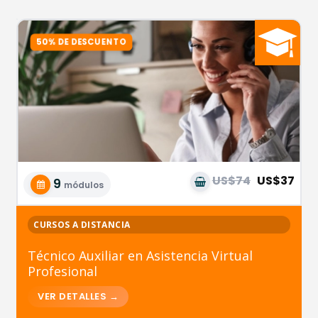
US$74
US$37
9
módulos
CURSOS A DISTANCIA
Técnico Auxiliar en Asistencia Virtual
Profesional