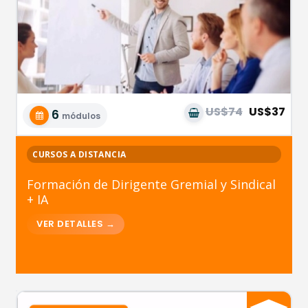
US$74
US$37
6
módulos
CURSOS A DISTANCIA
Formación de Dirigente Gremial y Sindical
+ IA