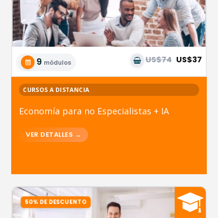
US$74
US$37
9
módulos
CURSOS A DISTANCIA
Economía para no Especialistas + IA