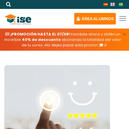
ÁREA
ALUMNOS
×
¡PROMOCIÓN HASTA EL 07/08!
Inscribite ahora y obtén un
increíble
40% de descuento
abonando la totalidad del valor
de tu curso. ¡No dejes pasar esta promo! 🎓🎉