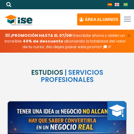
ÁREA
ALUMNOS
×
¡PROMOCIÓN HASTA EL 07/08!
Inscribite ahora y obtén un
increíble
40% de descuento
abonando la totalidad del valor
de tu curso. ¡No dejes pasar esta promo! 🎓🎉
ESTUDIOS
| SERVICIOS
PROFESIONALES