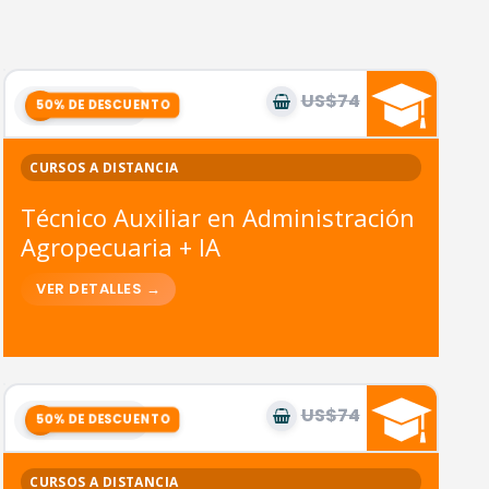
US$74
US$37
9
módulos
CURSOS A DISTANCIA
Técnico Auxiliar en Administración
Agropecuaria + IA
US$74
US$37
4
módulos
CURSOS A DISTANCIA