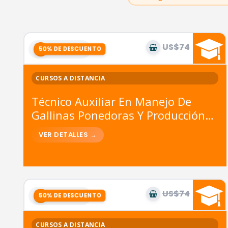
US$74
US$37
9
módulos
CURSOS A DISTANCIA
Técnico Auxiliar En Manejo De
Gallinas Ponedoras Y Producción
De Huevos Para La Venta + IA
US$74
US$37
9
módulos
CURSOS A DISTANCIA