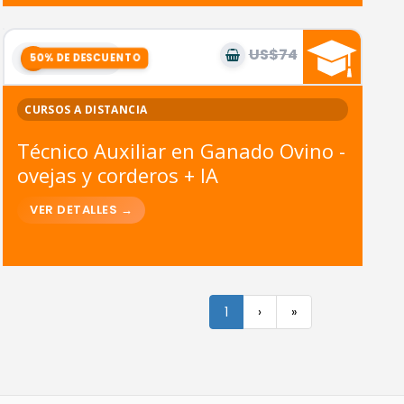
US$74
US$37
9
módulos
CURSOS A DISTANCIA
Técnico Auxiliar en Ganado Ovino -
ovejas y corderos + IA
1
›
»