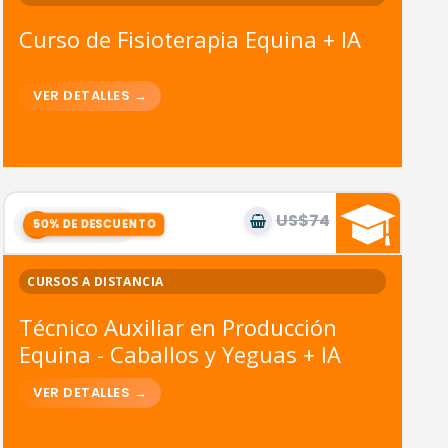
Curso de Fisioterapia Equina + IA
US$74
US$37
9
módulos
CURSOS A DISTANCIA
Técnico Auxiliar en Producción
Equina - Caballos y Yeguas + IA