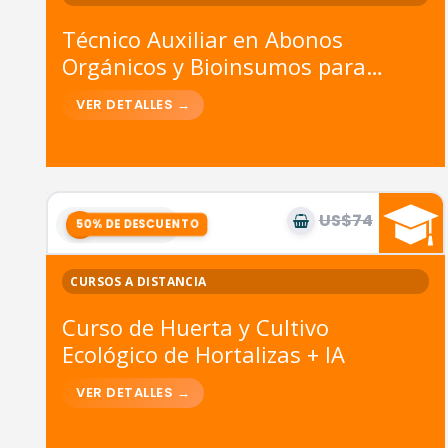
Técnico Auxiliar en Abonos
Orgánicos y Bioinsumos para
cultivos ecológicos + IA
US$74
US$37
4
módulos
CURSOS A DISTANCIA
Curso de Huerta y Cultivo
Ecológico de Hortalizas + IA