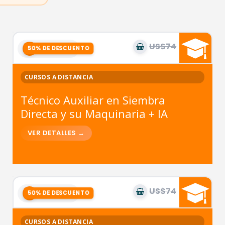
US$74
US$37
9
módulos
CURSOS A DISTANCIA
Técnico Auxiliar en Siembra
Directa y su Maquinaria + IA
US$74
US$37
9
módulos
CURSOS A DISTANCIA