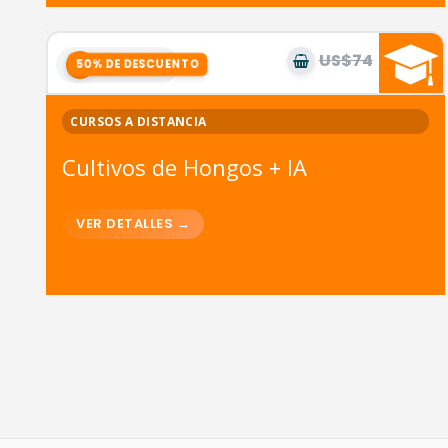
US$74
US$37
3
módulos
CURSOS A DISTANCIA
Cultivos de Hongos + IA