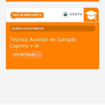
US$74
US$37
9
módulos
CURSOS A DISTANCIA
Técnico Auxiliar en Ganado
Caprino + IA