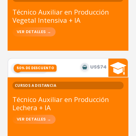
Técnico Auxiliar en Producción
Vegetal Intensiva + IA
US$74
US$37
9
módulos
CURSOS A DISTANCIA
Técnico Auxiliar en Producción
Lechera + IA