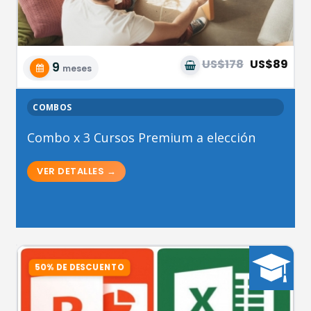
US$178
US$89
9
meses
COMBOS
Combo x 3 Cursos Premium a elección