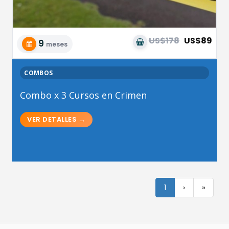
US$178
US$89
9
meses
COMBOS
Combo x 3 Cursos en Crimen
1
›
»