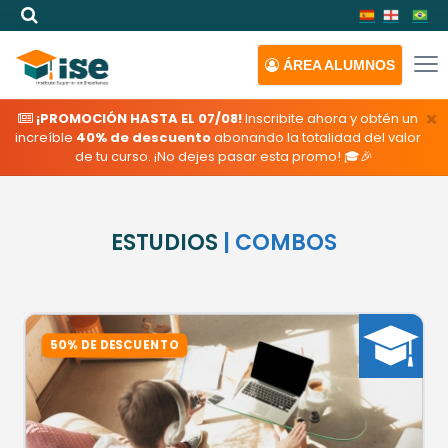
ÁREA
ALUMNOS
×
¡PROMOCIÓN HASTA EL 07/08!
Inscribite ahora y obtén un
increíble
40% de descuento
abonando la totalidad del valor
de tu curso. ¡No dejes pasar esta promo! 🎓🎉
ESTUDIOS
| COMBOS