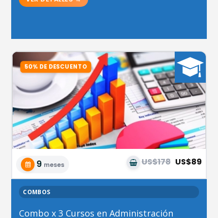
US$178
US$89
9
meses
COMBOS
Combo x 3 Cursos en Administración