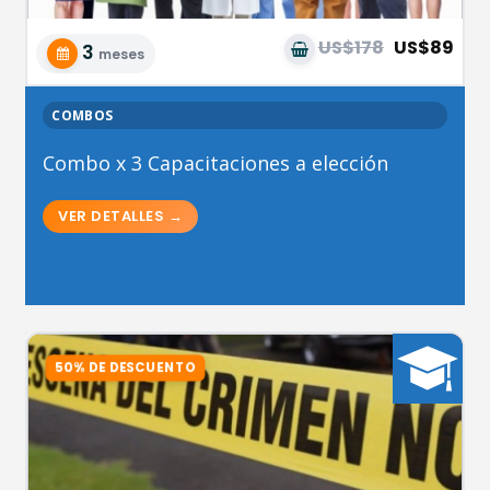
US$178
US$89
3
meses
COMBOS
Combo x 3 Capacitaciones a elección